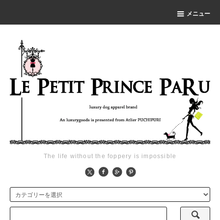
メニュー
The life without the foppery is impossible