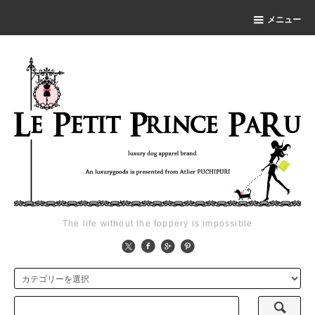
メニュー
The life without the foppery is impossible