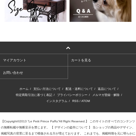
マイアカウント
カートを見る
お問い合わせ
ホーム
/
支払い方法について
/
配送・送料について
/
返品について
/
特定商取引法に基づく表記
/
プライバシーポリシー
/
メルマガ登録・解除
/
インスタグラム
/
RSS
/
ATOM
【Copyright©2013 ”Le Petit Prince PaRu”All Right Reserved.】 このサイトのすべてのコンテンツ
の無断転載や無断呈示を禁じます。 【 デザインの盗作について 】 当ショップの商品やデザイン、
掲載写真の背景に至るまで模倣される方が増えております。 これまでも、掲載時期を元に明らかに