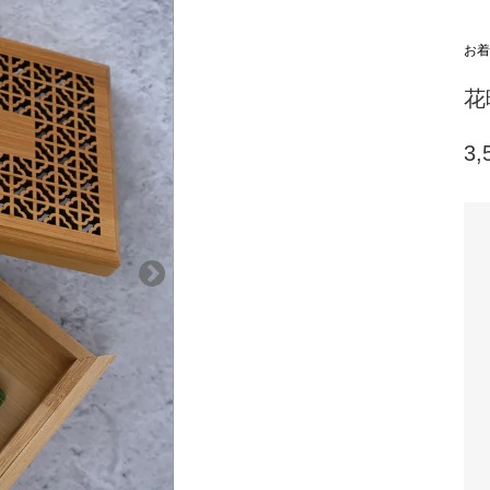
お着物
花
3