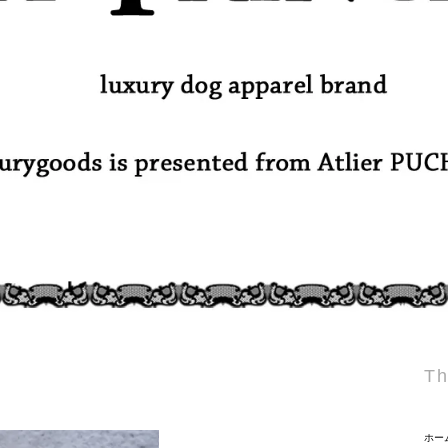
Th
ホー