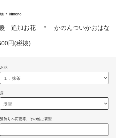
 ＊ kimono
暖 追加お花 ＊ かのんついかおはな
,500円(税抜)
お花
房
髪飾りへ変更等、その他ご要望