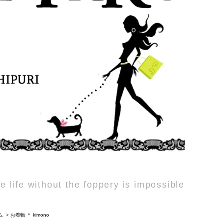
e life without the foppery is impossible
ム
>
お着物 ＊ kimono