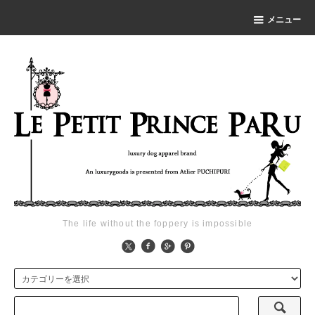
メニュー
The life without the foppery is impossible