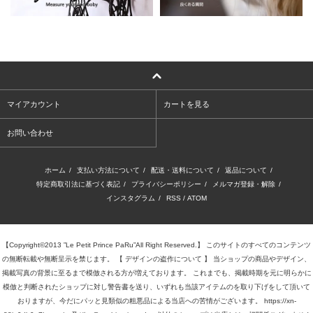
マイアカウント
カートを見る
お問い合わせ
ホーム
/
支払い方法について
/
配送・送料について
/
返品について
/
特定商取引法に基づく表記
/
プライバシーポリシー
/
メルマガ登録・解除
/
インスタグラム
/
RSS
/
ATOM
【Copyright©2013 ”Le Petit Prince PaRu”All Right Reserved.】 このサイトのすべてのコンテンツ
の無断転載や無断呈示を禁じます。 【 デザインの盗作について 】 当ショップの商品やデザイン、
掲載写真の背景に至るまで模倣される方が増えております。 これまでも、掲載時期を元に明らかに
模倣と判断されたショップに対し警告書を送り、いずれも当該アイテムのを取り下げをして頂いて
おりますが、今だにパッと見類似の粗悪品による当店への苦情がございます。 https://xn-