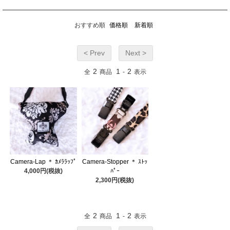
おすすめ順
価格順
新着順
< Prev
Next >
2
1
2
全
商品
-
表示
Camera-Lap ＊ ｶﾒﾗﾗｯﾌﾟ
Camera-Stopper ＊ ｽﾄｯ
4,000円(税抜)
ﾊﾟｰ
2,300円(税抜)
2
1
2
全
商品
-
表示