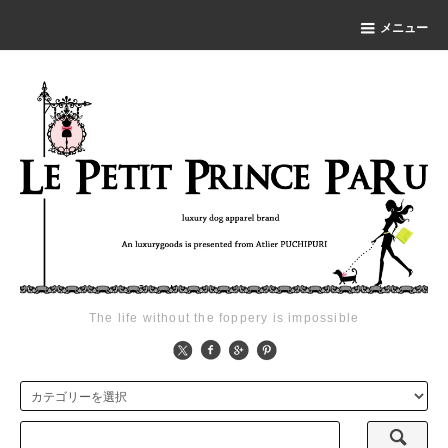
メニュー
The life without the foppery is impossible