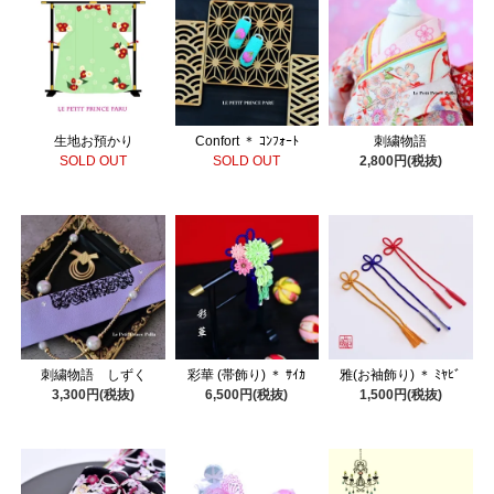
生地お預かり
Confort ＊ ｺﾝﾌｫｰﾄ
刺繍物語
SOLD OUT
SOLD OUT
2,800円(税抜)
刺繍物語 しずく
彩華 (帯飾り) ＊ ｻｲｶ
雅(お袖飾り) ＊ ﾐﾔﾋﾞ
3,300円(税抜)
6,500円(税抜)
1,500円(税抜)