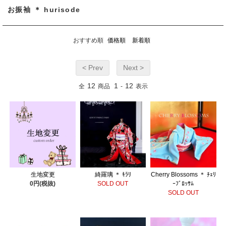
お振袖 ＊ hurisode
おすすめ順
価格順
新着順
< Prev
Next >
12
1
12
全
商品
-
表示
生地変更
綺羅璃 ＊ ｷﾗﾘ
Cherry Blossoms ＊ ﾁｪﾘ
0円(税抜)
SOLD OUT
ｰﾌﾞﾛｯｻﾑ
SOLD OUT