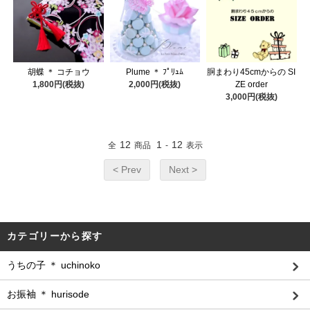
胡蝶 ＊ コチョウ
Plume ＊ ﾌﾟﾘｭﾑ
胴まわり45cmからの SI
1,800円(税抜)
2,000円(税抜)
ZE order
3,000円(税抜)
12
1
12
全
商品
-
表示
< Prev
Next >
カテゴリーから探す
うちの子 ＊ uchinoko
お振袖 ＊ hurisode