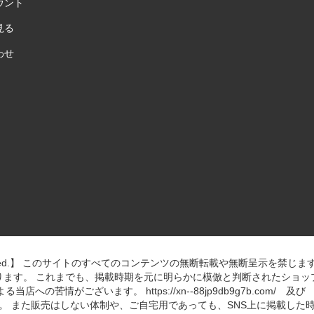
ウント
見る
わせ
u”All Right Reserved.】 このサイトのすべてのコンテンツの無断転載や無
ります。 これまでも、掲載時期を元に明らかに模倣と判断されたショッ
情がございます。 https://xn--88jp9db9g7b.com/ 及び
。 また販売はしない体制や、ご自宅用であっても、SNS上に掲載した