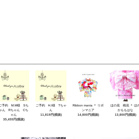
ご予約 M.M様 Sち
ご予約 H.I様 Tちゃ
Ribbon mania ＊ リボ
ほの花 桃花 ＊ ほ
ゃん Rちゃん Cち
ん
ンマニア
かももはな
ゃん
11,819円(税抜)
14,800円(税抜)
13,800円(税抜)
35,455円(税抜)