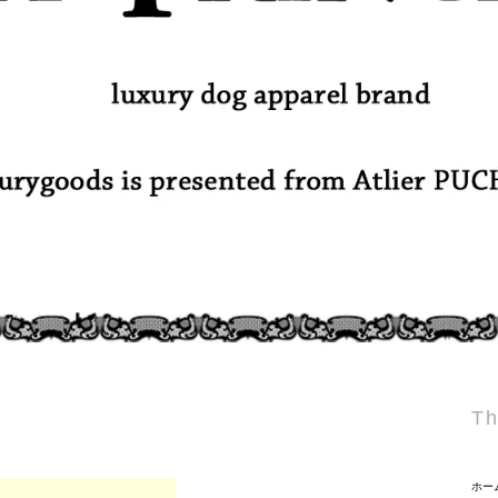
Th
ホー