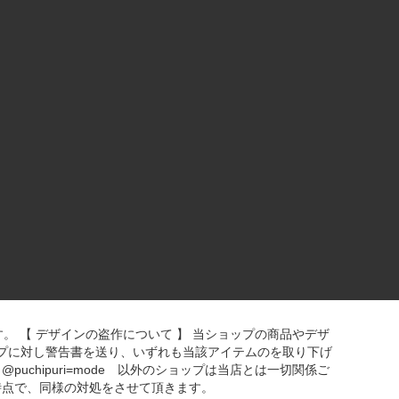
断呈示を禁じます。 【 デザインの盗作について 】 当ショップの商品やデザ
プに対し警告書を送り、いずれも当該アイテムのを取り下げ
 @puchipuri=mode 以外のショップは当店とは一切関係ご
時点で、同様の対処をさせて頂きます。