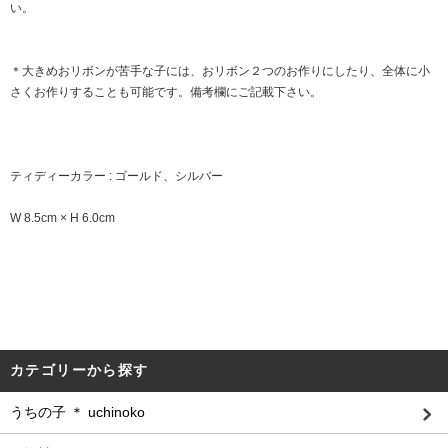
い。
＊大きめおリボンが苦手な子には、おリボン２つのお作りにしたり、全体に小
さくお作りすることも可能です。備考欄にご記載下さい。
ティディーカラー : ゴールド、シルバー
W 8.5cm × H 6.0cm
カテゴリーから探す
うちの子 ＊ uchinoko