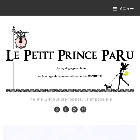
メニュー
The life without the foppery is impossible