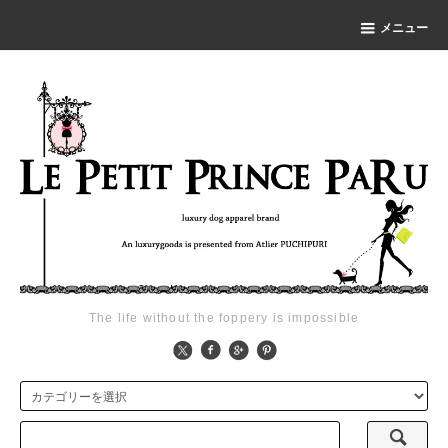
メニュー
The life without the foppery is impossible