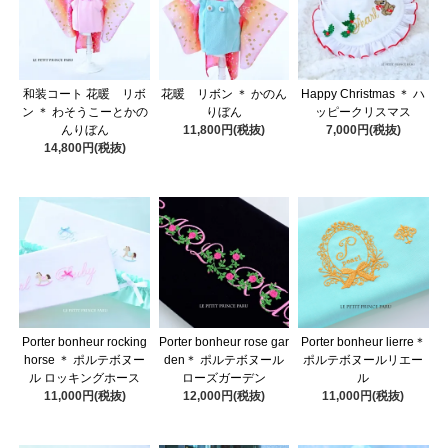
和装コート 花暖 リボ
花暖 リボン ＊ かのん
Happy Christmas ＊ ハ
ン ＊ わそうこーとかの
りぼん
ッピークリスマス
んりぼん
11,800円(税抜)
7,000円(税抜)
14,800円(税抜)
Porter bonheur rocking
Porter bonheur rose gar
Porter bonheur lierre＊
horse ＊ ポルテボヌー
den＊ ポルテボヌール
ポルテボヌールリエー
ル ロッキングホース
ローズガーデン
ル
11,000円(税抜)
12,000円(税抜)
11,000円(税抜)