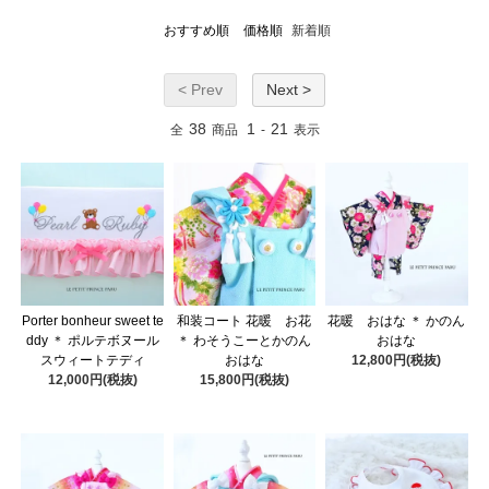
おすすめ順
価格順
新着順
< Prev
Next >
38
1
21
全
商品
-
表示
Porter bonheur sweet te
和装コート 花暖 お花
花暖 おはな ＊ かのん
ddy ＊ ポルテボヌール
＊ わそうこーとかのん
おはな
スウィートテディ
おはな
12,800円(税抜)
12,000円(税抜)
15,800円(税抜)